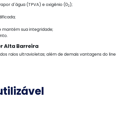
vapor d´água (TPVA) e oxigênio (0
);
2
ificada;
 mantém sua integridade;
nto.
r Alta Barreira
os raios ultravioletas; além de demais vantagens do liner
tilizável