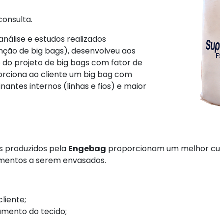
consulta.
 análise e estudos realizados
ção de big bags), desenvolveu aos
 do projeto de big bags com fator de
oporciona ao cliente um big bag com
ntes internos (linhas e fios) e maior
s produzidos pela
Engebag
proporcionam um melhor cust
limentos a serem envasados.
liente;
amento do tecido;